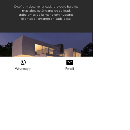
Diseñar y desarrollar cada proyecto bajo los
mas altos estándares de calidad,
trabajamos de la mano con nuestros
clientes orientando en cada paso.
Whatsapp
Email
AS SEEN ON