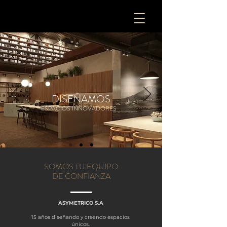
DISEÑAMOS
ESPACIOS INNOVADORES
SOMOS TU EQUIPO
DE CONFIANZA
ASYMETRICO S.A
15 años diseñando y creando espacios
únicos.