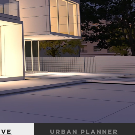
ive
urban planner