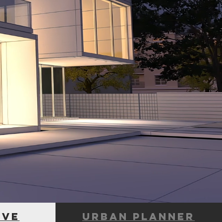
ive
urban planner